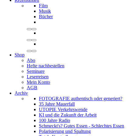
Rezensionen
Film
Musik
Bücher
Shop
Abo
Hefte nachbestellen
Seminare
Leserreisen
Mein Konto
AGB
Archiv
FOTOGRAFIE authentisch oder generiert?
35 Jahre Mauerfall
UTOPIE Verkehrswende
KI und die Zukunft der Arbeit
100 Jahre Radio
Schmeckt's? Gutes Essen - Schlechtes Essen
Polarisierung und Spaltung