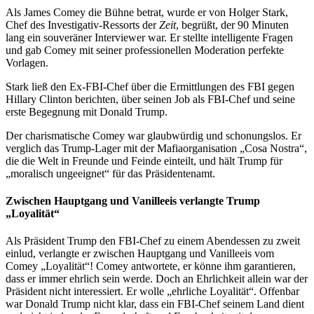
Als James Comey die Bühne betrat, wurde er von Holger Stark,
Chef des Investigativ-Ressorts der
Zeit
, begrüßt, der 90 Minuten
lang ein souveräner Interviewer war. Er stellte intelligente Fragen
und gab Comey mit seiner professionellen Moderation perfekte
Vorlagen.
Stark ließ den Ex-FBI-Chef über die Ermittlungen des FBI gegen
Hillary Clinton berichten, über seinen Job als FBI-Chef und seine
erste Begegnung mit Donald Trump.
Der charismatische Comey war glaubwürdig und schonungslos. Er
verglich das Trump-Lager mit der Mafiaorganisation „Cosa Nostra“,
die die Welt in Freunde und Feinde einteilt, und hält Trump für
„moralisch ungeeignet“ für das Präsidentenamt.
Zwischen Hauptgang und Vanilleeis verlangte Trump
„Loyalität“
Als Präsident Trump den FBI-Chef zu einem Abendessen zu zweit
einlud, verlangte er zwischen Hauptgang und Vanilleeis vom
Comey „Loyalität“! Comey antwortete, er könne ihm garantieren,
dass er immer ehrlich sein werde. Doch an Ehrlichkeit allein war der
Präsident nicht interessiert. Er wolle „ehrliche Loyalität“. Offenbar
war Donald Trump nicht klar, dass ein FBI-Chef seinem Land dient