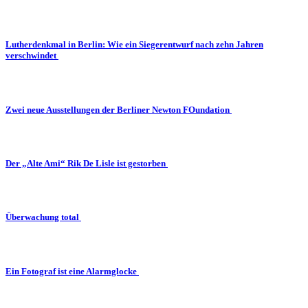
Lutherdenkmal in Berlin: Wie ein Siegerentwurf nach zehn Jahren
verschwindet
Zwei neue Ausstellungen der Berliner Newton FOundation
Der „Alte Ami“ Rik De Lisle ist gestorben
Überwachung total
Ein Fotograf ist eine Alarmglocke