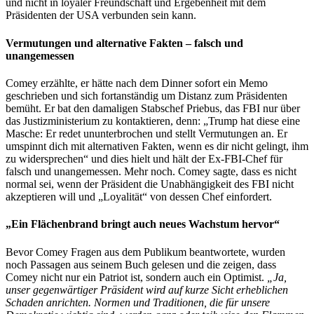
und nicht in loyaler Freundschaft und Ergebenheit mit dem
Präsidenten der USA verbunden sein kann.
Vermutungen und alternative Fakten – falsch und
unangemessen
Comey erzählte, er hätte nach dem Dinner sofort ein Memo
geschrieben und sich fortanständig um Distanz zum Präsidenten
bemüht. Er bat den damaligen Stabschef Priebus, das FBI nur über
das Justizministerium zu kontaktieren, denn: „Trump hat diese eine
Masche: Er redet ununterbrochen und stellt Vermutungen an. Er
umspinnt dich mit alternativen Fakten, wenn es dir nicht gelingt, ihm
zu widersprechen“ und dies hielt und hält der Ex-FBI-Chef für
falsch und unangemessen. Mehr noch. Comey sagte, dass es nicht
normal sei, wenn der Präsident die Unabhängigkeit des FBI nicht
akzeptieren will und „Loyalität“ von dessen Chef einfordert.
„Ein Flächenbrand bringt auch neues Wachstum hervor“
Bevor Comey Fragen aus dem Publikum beantwortete, wurden
noch Passagen aus seinem Buch gelesen und die zeigen, dass
Comey nicht nur ein Patriot ist, sondern auch ein Optimist.
„Ja,
unser gegenwärtiger Präsident wird auf kurze Sicht erheblichen
Schaden anrichten. Normen und Traditio­nen, die für unsere