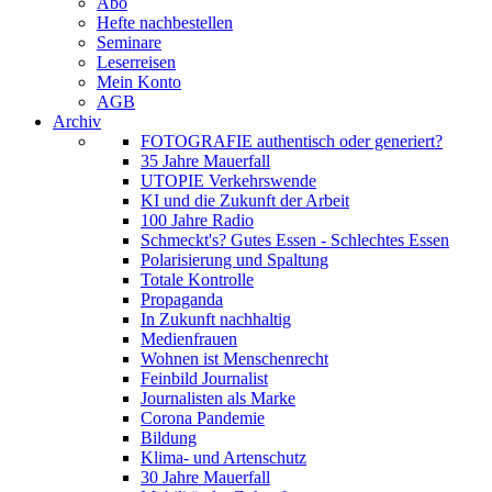
Abo
Hefte nachbestellen
Seminare
Leserreisen
Mein Konto
AGB
Archiv
FOTOGRAFIE authentisch oder generiert?
35 Jahre Mauerfall
UTOPIE Verkehrswende
KI und die Zukunft der Arbeit
100 Jahre Radio
Schmeckt's? Gutes Essen - Schlechtes Essen
Polarisierung und Spaltung
Totale Kontrolle
Propaganda
In Zukunft nachhaltig
Medienfrauen
Wohnen ist Menschenrecht
Feinbild Journalist
Journalisten als Marke
Corona Pandemie
Bildung
Klima- und Artenschutz
30 Jahre Mauerfall