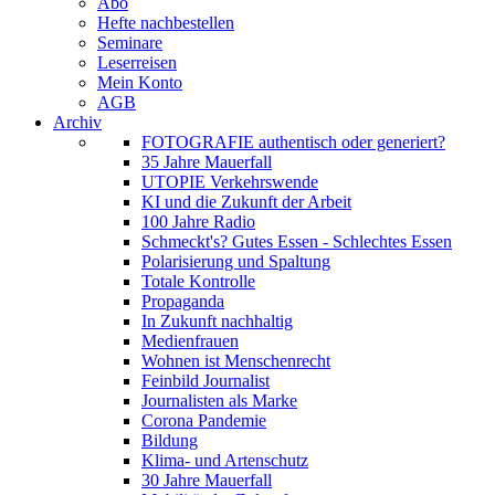
Abo
Hefte nachbestellen
Seminare
Leserreisen
Mein Konto
AGB
Archiv
FOTOGRAFIE authentisch oder generiert?
35 Jahre Mauerfall
UTOPIE Verkehrswende
KI und die Zukunft der Arbeit
100 Jahre Radio
Schmeckt's? Gutes Essen - Schlechtes Essen
Polarisierung und Spaltung
Totale Kontrolle
Propaganda
In Zukunft nachhaltig
Medienfrauen
Wohnen ist Menschenrecht
Feinbild Journalist
Journalisten als Marke
Corona Pandemie
Bildung
Klima- und Artenschutz
30 Jahre Mauerfall