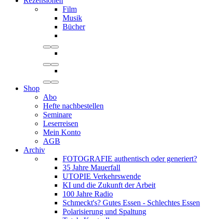
Rezensionen
Film
Musik
Bücher
Shop
Abo
Hefte nachbestellen
Seminare
Leserreisen
Mein Konto
AGB
Archiv
FOTOGRAFIE authentisch oder generiert?
35 Jahre Mauerfall
UTOPIE Verkehrswende
KI und die Zukunft der Arbeit
100 Jahre Radio
Schmeckt's? Gutes Essen - Schlechtes Essen
Polarisierung und Spaltung