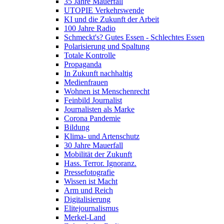
35 Jahre Mauerfall
UTOPIE Verkehrswende
KI und die Zukunft der Arbeit
100 Jahre Radio
Schmeckt's? Gutes Essen - Schlechtes Essen
Polarisierung und Spaltung
Totale Kontrolle
Propaganda
In Zukunft nachhaltig
Medienfrauen
Wohnen ist Menschenrecht
Feinbild Journalist
Journalisten als Marke
Corona Pandemie
Bildung
Klima- und Artenschutz
30 Jahre Mauerfall
Mobilität der Zukunft
Hass. Terror. Ignoranz.
Pressefotografie
Wissen ist Macht
Arm und Reich
Digitalisierung
Elitejournalismus
Merkel-Land