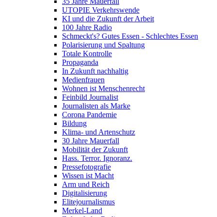
35 Jahre Mauerfall
UTOPIE Verkehrswende
KI und die Zukunft der Arbeit
100 Jahre Radio
Schmeckt's? Gutes Essen - Schlechtes Essen
Polarisierung und Spaltung
Totale Kontrolle
Propaganda
In Zukunft nachhaltig
Medienfrauen
Wohnen ist Menschenrecht
Feinbild Journalist
Journalisten als Marke
Corona Pandemie
Bildung
Klima- und Artenschutz
30 Jahre Mauerfall
Mobilität der Zukunft
Hass. Terror. Ignoranz.
Pressefotografie
Wissen ist Macht
Arm und Reich
Digitalisierung
Elitejournalismus
Merkel-Land