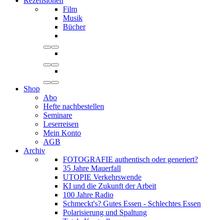
Rezensionen
Film
Musik
Bücher
Shop
Abo
Hefte nachbestellen
Seminare
Leserreisen
Mein Konto
AGB
Archiv
FOTOGRAFIE authentisch oder generiert?
35 Jahre Mauerfall
UTOPIE Verkehrswende
KI und die Zukunft der Arbeit
100 Jahre Radio
Schmeckt's? Gutes Essen - Schlechtes Essen
Polarisierung und Spaltung