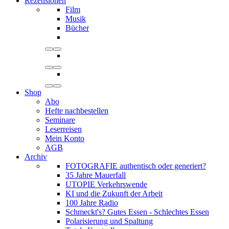
Rezensionen
Film
Musik
Bücher
Shop
Abo
Hefte nachbestellen
Seminare
Leserreisen
Mein Konto
AGB
Archiv
FOTOGRAFIE authentisch oder generiert?
35 Jahre Mauerfall
UTOPIE Verkehrswende
KI und die Zukunft der Arbeit
100 Jahre Radio
Schmeckt's? Gutes Essen - Schlechtes Essen
Polarisierung und Spaltung