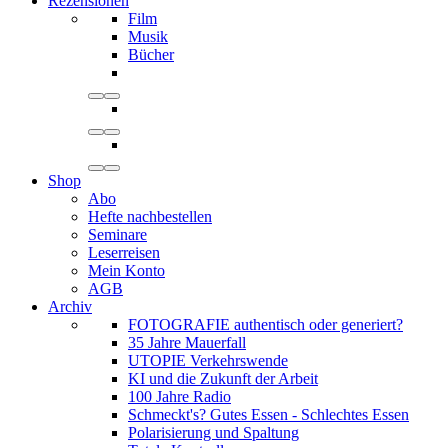
Rezensionen
Film
Musik
Bücher
Shop
Abo
Hefte nachbestellen
Seminare
Leserreisen
Mein Konto
AGB
Archiv
FOTOGRAFIE authentisch oder generiert?
35 Jahre Mauerfall
UTOPIE Verkehrswende
KI und die Zukunft der Arbeit
100 Jahre Radio
Schmeckt's? Gutes Essen - Schlechtes Essen
Polarisierung und Spaltung