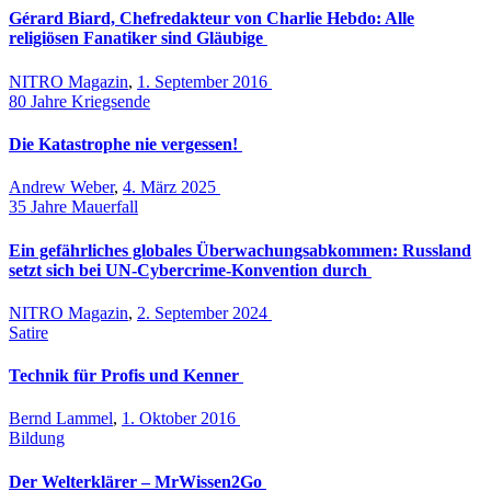
Gérard Biard, Chefredakteur von Charlie Hebdo: Alle
religiösen Fanatiker sind Gläubige
NITRO Magazin
,
1. September 2016
80 Jahre Kriegsende
Die Katastrophe nie vergessen!
Andrew Weber
,
4. März 2025
35 Jahre Mauerfall
Ein gefährliches globales Überwachungsabkommen: Russland
setzt sich bei UN-Cybercrime-Konvention durch
NITRO Magazin
,
2. September 2024
Satire
Technik für Profis und Kenner
Bernd Lammel
,
1. Oktober 2016
Bildung
Der Welterklärer – MrWissen2Go