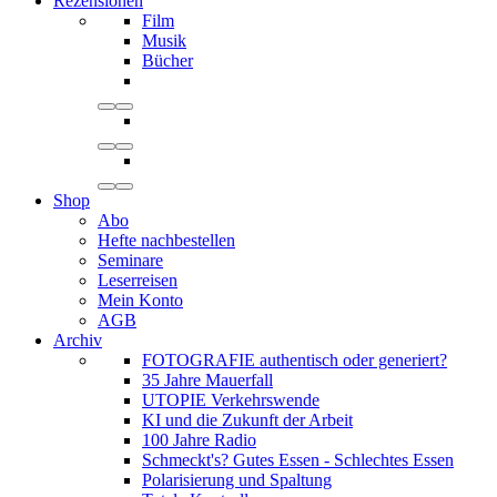
Rezensionen
Film
Musik
Bücher
Shop
Abo
Hefte nachbestellen
Seminare
Leserreisen
Mein Konto
AGB
Archiv
FOTOGRAFIE authentisch oder generiert?
35 Jahre Mauerfall
UTOPIE Verkehrswende
KI und die Zukunft der Arbeit
100 Jahre Radio
Schmeckt's? Gutes Essen - Schlechtes Essen
Polarisierung und Spaltung