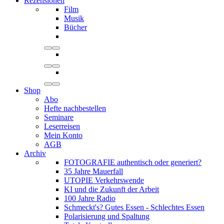
Rezensionen
Film
Musik
Bücher
Shop
Abo
Hefte nachbestellen
Seminare
Leserreisen
Mein Konto
AGB
Archiv
FOTOGRAFIE authentisch oder generiert?
35 Jahre Mauerfall
UTOPIE Verkehrswende
KI und die Zukunft der Arbeit
100 Jahre Radio
Schmeckt's? Gutes Essen - Schlechtes Essen
Polarisierung und Spaltung