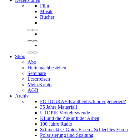
Rezensionen
Film
Musik
Bücher
Shop
Abo
Hefte nachbestellen
Seminare
Leserreisen
Mein Konto
AGB
Archiv
FOTOGRAFIE authentisch oder generiert?
35 Jahre Mauerfall
UTOPIE Verkehrswende
KI und die Zukunft der Arbeit
100 Jahre Radio
Schmeckt's? Gutes Essen - Schlechtes Essen
Polarisierung und Spaltung