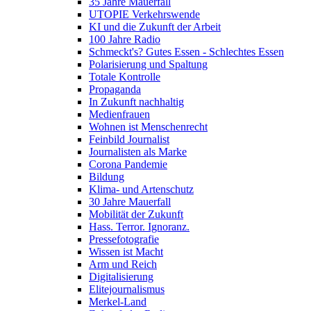
35 Jahre Mauerfall
UTOPIE Verkehrswende
KI und die Zukunft der Arbeit
100 Jahre Radio
Schmeckt's? Gutes Essen - Schlechtes Essen
Polarisierung und Spaltung
Totale Kontrolle
Propaganda
In Zukunft nachhaltig
Medienfrauen
Wohnen ist Menschenrecht
Feinbild Journalist
Journalisten als Marke
Corona Pandemie
Bildung
Klima- und Artenschutz
30 Jahre Mauerfall
Mobilität der Zukunft
Hass. Terror. Ignoranz.
Pressefotografie
Wissen ist Macht
Arm und Reich
Digitalisierung
Elitejournalismus
Merkel-Land