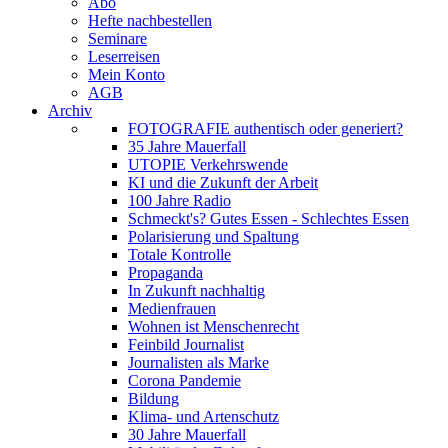
Abo
Hefte nachbestellen
Seminare
Leserreisen
Mein Konto
AGB
Archiv
FOTOGRAFIE authentisch oder generiert?
35 Jahre Mauerfall
UTOPIE Verkehrswende
KI und die Zukunft der Arbeit
100 Jahre Radio
Schmeckt's? Gutes Essen - Schlechtes Essen
Polarisierung und Spaltung
Totale Kontrolle
Propaganda
In Zukunft nachhaltig
Medienfrauen
Wohnen ist Menschenrecht
Feinbild Journalist
Journalisten als Marke
Corona Pandemie
Bildung
Klima- und Artenschutz
30 Jahre Mauerfall