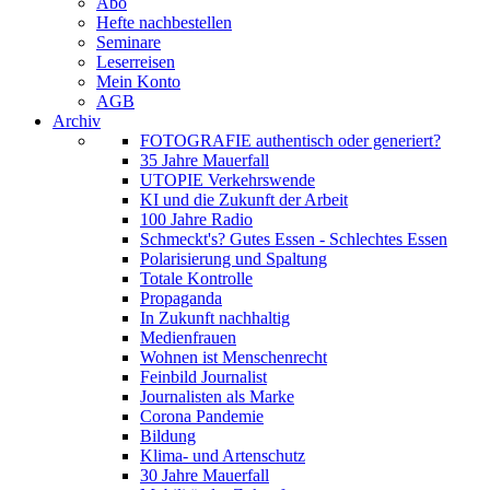
Abo
Hefte nachbestellen
Seminare
Leserreisen
Mein Konto
AGB
Archiv
FOTOGRAFIE authentisch oder generiert?
35 Jahre Mauerfall
UTOPIE Verkehrswende
KI und die Zukunft der Arbeit
100 Jahre Radio
Schmeckt's? Gutes Essen - Schlechtes Essen
Polarisierung und Spaltung
Totale Kontrolle
Propaganda
In Zukunft nachhaltig
Medienfrauen
Wohnen ist Menschenrecht
Feinbild Journalist
Journalisten als Marke
Corona Pandemie
Bildung
Klima- und Artenschutz
30 Jahre Mauerfall