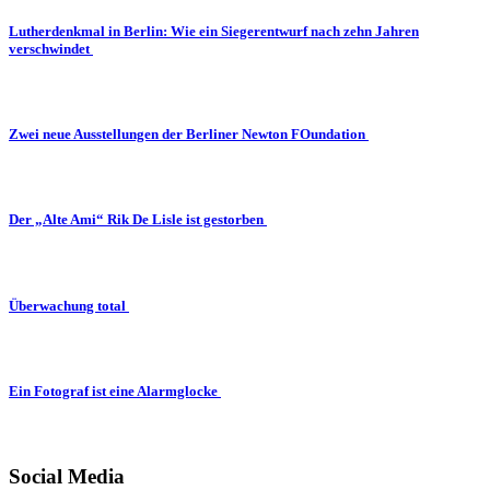
Lutherdenkmal in Berlin: Wie ein Siegerentwurf nach zehn Jahren
verschwindet
Zwei neue Ausstellungen der Berliner Newton FOundation
Der „Alte Ami“ Rik De Lisle ist gestorben
Überwachung total
Ein Fotograf ist eine Alarmglocke
Social Media