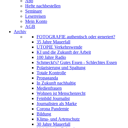
Abo
Hefte nachbestellen
Seminare
Leserreisen
Mein Konto
AGB
Archiv
FOTOGRAFIE authentisch oder generiert?
35 Jahre Mauerfall
UTOPIE Verkehrswende
KI und die Zukunft der Arbeit
100 Jahre Radio
Schmeckt's? Gutes Essen - Schlechtes Essen
Polarisierung und Spaltung
Totale Kontrolle
Propaganda
In Zukunft nachhaltig
Medienfrauen
Wohnen ist Menschenrecht
Feinbild Journalist
Journalisten als Marke
Corona Pandemie
Bildung
Klima- und Artenschutz
30 Jahre Mauerfall