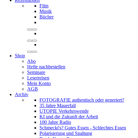
Rezensionen
Film
Musik
Bücher
Shop
Abo
Hefte nachbestellen
Seminare
Leserreisen
Mein Konto
AGB
Archiv
FOTOGRAFIE authentisch oder generiert?
35 Jahre Mauerfall
UTOPIE Verkehrswende
KI und die Zukunft der Arbeit
100 Jahre Radio
Schmeckt's? Gutes Essen - Schlechtes Essen
Polarisierung und Spaltung