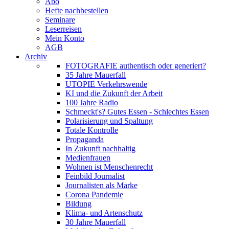
Abo
Hefte nachbestellen
Seminare
Leserreisen
Mein Konto
AGB
Archiv
FOTOGRAFIE authentisch oder generiert?
35 Jahre Mauerfall
UTOPIE Verkehrswende
KI und die Zukunft der Arbeit
100 Jahre Radio
Schmeckt's? Gutes Essen - Schlechtes Essen
Polarisierung und Spaltung
Totale Kontrolle
Propaganda
In Zukunft nachhaltig
Medienfrauen
Wohnen ist Menschenrecht
Feinbild Journalist
Journalisten als Marke
Corona Pandemie
Bildung
Klima- und Artenschutz
30 Jahre Mauerfall