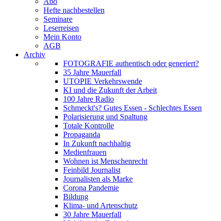
Abo
Hefte nachbestellen
Seminare
Leserreisen
Mein Konto
AGB
Archiv
FOTOGRAFIE authentisch oder generiert?
35 Jahre Mauerfall
UTOPIE Verkehrswende
KI und die Zukunft der Arbeit
100 Jahre Radio
Schmeckt's? Gutes Essen - Schlechtes Essen
Polarisierung und Spaltung
Totale Kontrolle
Propaganda
In Zukunft nachhaltig
Medienfrauen
Wohnen ist Menschenrecht
Feinbild Journalist
Journalisten als Marke
Corona Pandemie
Bildung
Klima- und Artenschutz
30 Jahre Mauerfall