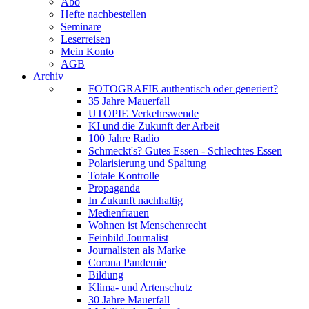
Abo
Hefte nachbestellen
Seminare
Leserreisen
Mein Konto
AGB
Archiv
FOTOGRAFIE authentisch oder generiert?
35 Jahre Mauerfall
UTOPIE Verkehrswende
KI und die Zukunft der Arbeit
100 Jahre Radio
Schmeckt's? Gutes Essen - Schlechtes Essen
Polarisierung und Spaltung
Totale Kontrolle
Propaganda
In Zukunft nachhaltig
Medienfrauen
Wohnen ist Menschenrecht
Feinbild Journalist
Journalisten als Marke
Corona Pandemie
Bildung
Klima- und Artenschutz
30 Jahre Mauerfall