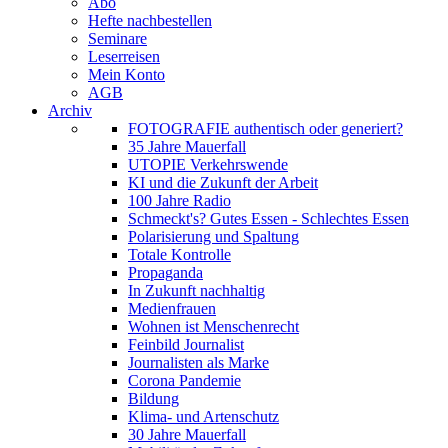
Abo
Hefte nachbestellen
Seminare
Leserreisen
Mein Konto
AGB
Archiv
FOTOGRAFIE authentisch oder generiert?
35 Jahre Mauerfall
UTOPIE Verkehrswende
KI und die Zukunft der Arbeit
100 Jahre Radio
Schmeckt's? Gutes Essen - Schlechtes Essen
Polarisierung und Spaltung
Totale Kontrolle
Propaganda
In Zukunft nachhaltig
Medienfrauen
Wohnen ist Menschenrecht
Feinbild Journalist
Journalisten als Marke
Corona Pandemie
Bildung
Klima- und Artenschutz
30 Jahre Mauerfall