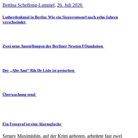
Bettina Schellong-Lammel
,
26. Juli 2026
Lutherdenkmal in Berlin: Wie ein Siegerentwurf nach zehn Jahren
verschwindet
Zwei neue Ausstellungen der Berliner Newton FOundation
Der „Alte Ami“ Rik De Lisle ist gestorben
Überwachung total
Ein Fotograf ist eine Alarmglocke
Sergey Maximishin, auf der Krim geboren, arbeitete fast zwei