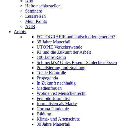
Abo
Hefte nachbestellen
Seminare
Leserreisen
Mein Konto
AGB
Archiv
FOTOGRAFIE authentisch oder generiert?
35 Jahre Mauerfall
UTOPIE Verkehrswende
KI und die Zukunft der Arbeit
100 Jahre Radio
Schmeckt's? Gutes Essen - Schlechtes Essen
Polarisierung und Spaltung
Totale Kontrolle
Propaganda
In Zukunft nachhaltig
Medienfrauen
Wohnen ist Menschenrecht
Feinbild Journalist
Journalisten als Marke
Corona Pandemie
Bildung
Klima- und Artenschutz
30 Jahre Mauerfall