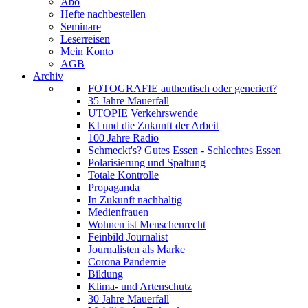
Abo
Hefte nachbestellen
Seminare
Leserreisen
Mein Konto
AGB
Archiv
FOTOGRAFIE authentisch oder generiert?
35 Jahre Mauerfall
UTOPIE Verkehrswende
KI und die Zukunft der Arbeit
100 Jahre Radio
Schmeckt's? Gutes Essen - Schlechtes Essen
Polarisierung und Spaltung
Totale Kontrolle
Propaganda
In Zukunft nachhaltig
Medienfrauen
Wohnen ist Menschenrecht
Feinbild Journalist
Journalisten als Marke
Corona Pandemie
Bildung
Klima- und Artenschutz
30 Jahre Mauerfall