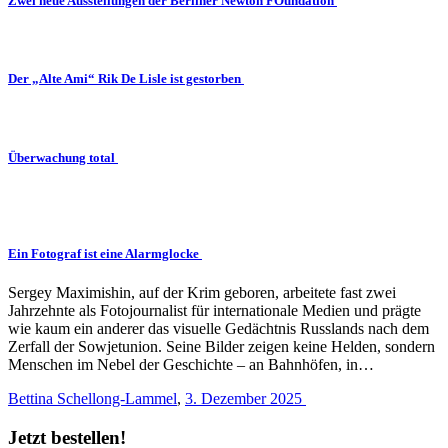
Zwei neue Ausstellungen der Berliner Newton FOundation
Der „Alte Ami“ Rik De Lisle ist gestorben
Überwachung total
Ein Fotograf ist eine Alarmglocke
Sergey Maximishin, auf der Krim geboren, arbeitete fast zwei
Jahrzehnte als Fotojournalist für internationale Medien und prägte
wie kaum ein anderer das visuelle Gedächtnis Russlands nach dem
Zerfall der Sowjetunion. Seine Bilder zeigen keine Helden, sondern
Menschen im Nebel der Geschichte – an Bahnhöfen, in…
Bettina Schellong-Lammel
,
3. Dezember 2025
Jetzt bestellen!