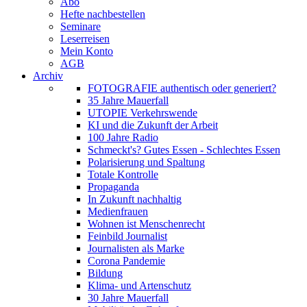
Abo
Hefte nachbestellen
Seminare
Leserreisen
Mein Konto
AGB
Archiv
FOTOGRAFIE authentisch oder generiert?
35 Jahre Mauerfall
UTOPIE Verkehrswende
KI und die Zukunft der Arbeit
100 Jahre Radio
Schmeckt's? Gutes Essen - Schlechtes Essen
Polarisierung und Spaltung
Totale Kontrolle
Propaganda
In Zukunft nachhaltig
Medienfrauen
Wohnen ist Menschenrecht
Feinbild Journalist
Journalisten als Marke
Corona Pandemie
Bildung
Klima- und Artenschutz
30 Jahre Mauerfall