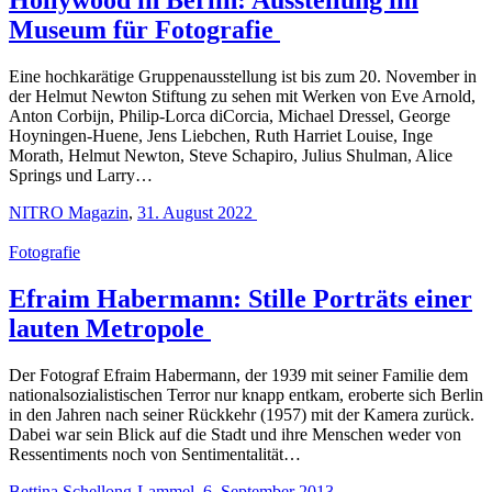
Museum für Fotografie
Eine hochkarätige Gruppenausstellung ist bis zum 20. November in
der Helmut Newton Stiftung zu sehen mit Werken von Eve Arnold,
Anton Corbijn, Philip-Lorca diCorcia, Michael Dressel, George
Hoyningen-Huene, Jens Liebchen, Ruth Harriet Louise, Inge
Morath, Helmut Newton, Steve Schapiro, Julius Shulman, Alice
Springs und Larry…
NITRO Magazin
,
31. August 2022
Fotografie
Efraim Habermann: Stille Porträts einer
lauten Metropole
Der Fotograf Efraim Habermann, der 1939 mit seiner Familie dem
nationalsozialistischen Terror nur knapp entkam, eroberte sich Berlin
in den Jahren nach seiner Rückkehr (1957) mit der Kamera zurück.
Dabei war sein Blick auf die Stadt und ihre Menschen weder von
Ressentiments noch von Sentimentalität…
Bettina Schellong-Lammel
,
6. September 2013