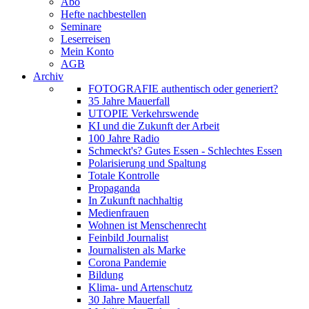
Abo
Hefte nachbestellen
Seminare
Leserreisen
Mein Konto
AGB
Archiv
FOTOGRAFIE authentisch oder generiert?
35 Jahre Mauerfall
UTOPIE Verkehrswende
KI und die Zukunft der Arbeit
100 Jahre Radio
Schmeckt's? Gutes Essen - Schlechtes Essen
Polarisierung und Spaltung
Totale Kontrolle
Propaganda
In Zukunft nachhaltig
Medienfrauen
Wohnen ist Menschenrecht
Feinbild Journalist
Journalisten als Marke
Corona Pandemie
Bildung
Klima- und Artenschutz
30 Jahre Mauerfall