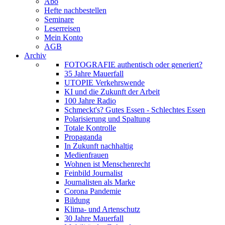
Abo
Hefte nachbestellen
Seminare
Leserreisen
Mein Konto
AGB
Archiv
FOTOGRAFIE authentisch oder generiert?
35 Jahre Mauerfall
UTOPIE Verkehrswende
KI und die Zukunft der Arbeit
100 Jahre Radio
Schmeckt's? Gutes Essen - Schlechtes Essen
Polarisierung und Spaltung
Totale Kontrolle
Propaganda
In Zukunft nachhaltig
Medienfrauen
Wohnen ist Menschenrecht
Feinbild Journalist
Journalisten als Marke
Corona Pandemie
Bildung
Klima- und Artenschutz
30 Jahre Mauerfall