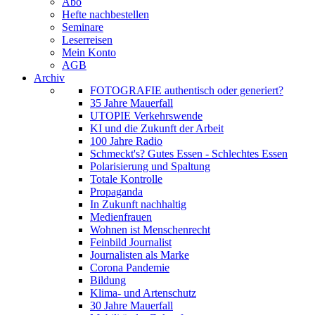
Abo
Hefte nachbestellen
Seminare
Leserreisen
Mein Konto
AGB
Archiv
FOTOGRAFIE authentisch oder generiert?
35 Jahre Mauerfall
UTOPIE Verkehrswende
KI und die Zukunft der Arbeit
100 Jahre Radio
Schmeckt's? Gutes Essen - Schlechtes Essen
Polarisierung und Spaltung
Totale Kontrolle
Propaganda
In Zukunft nachhaltig
Medienfrauen
Wohnen ist Menschenrecht
Feinbild Journalist
Journalisten als Marke
Corona Pandemie
Bildung
Klima- und Artenschutz
30 Jahre Mauerfall