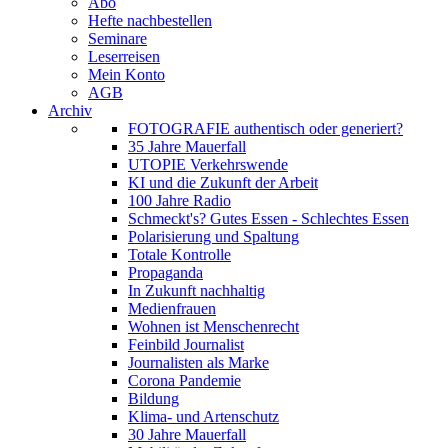
Abo
Hefte nachbestellen
Seminare
Leserreisen
Mein Konto
AGB
Archiv
FOTOGRAFIE authentisch oder generiert?
35 Jahre Mauerfall
UTOPIE Verkehrswende
KI und die Zukunft der Arbeit
100 Jahre Radio
Schmeckt's? Gutes Essen - Schlechtes Essen
Polarisierung und Spaltung
Totale Kontrolle
Propaganda
In Zukunft nachhaltig
Medienfrauen
Wohnen ist Menschenrecht
Feinbild Journalist
Journalisten als Marke
Corona Pandemie
Bildung
Klima- und Artenschutz
30 Jahre Mauerfall