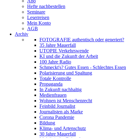
Abo
Hefte nachbestellen
Seminare
Leserreisen
Mein Konto
AGB
Archiv
FOTOGRAFIE authentisch oder generiert?
35 Jahre Mauerfall
UTOPIE Verkehrswende
KI und die Zukunft der Arbeit
100 Jahre Radio
Schmeckt's? Gutes Essen - Schlechtes Essen
Polarisierung und Spaltung
Totale Kontrolle
Propaganda
In Zukunft nachhaltig
Medienfrauen
Wohnen ist Menschenrecht
Feinbild Journalist
Journalisten als Marke
Corona Pandemie
Bildung
Klima- und Artenschutz
30 Jahre Mauerfall