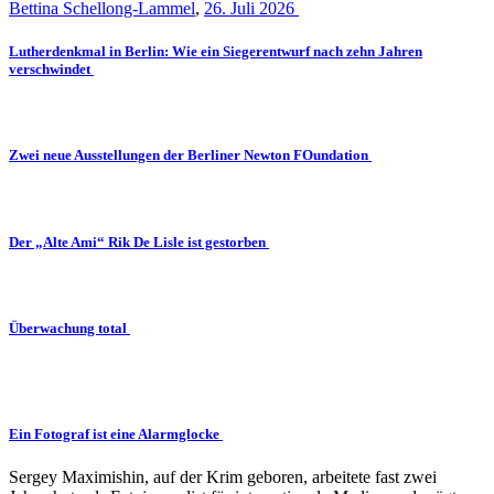
Bettina Schellong-Lammel
,
26. Juli 2026
Lutherdenkmal in Berlin: Wie ein Siegerentwurf nach zehn Jahren
verschwindet
Zwei neue Ausstellungen der Berliner Newton FOundation
Der „Alte Ami“ Rik De Lisle ist gestorben
Überwachung total
Ein Fotograf ist eine Alarmglocke
Sergey Maximishin, auf der Krim geboren, arbeitete fast zwei