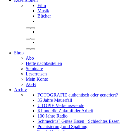
Rezensionen
Film
Musik
Bücher
Shop
Abo
Hefte nachbestellen
Seminare
Leserreisen
Mein Konto
AGB
Archiv
FOTOGRAFIE authentisch oder generiert?
35 Jahre Mauerfall
UTOPIE Verkehrswende
KI und die Zukunft der Arbeit
100 Jahre Radio
Schmeckt's? Gutes Essen - Schlechtes Essen
Polarisierung und Spaltung