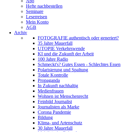
Abo
Hefte nachbestellen
Seminare
Leserreisen
Mein Konto
AGB
Archiv
FOTOGRAFIE authentisch oder generiert?
35 Jahre Mauerfall
UTOPIE Verkehrswende
KI und die Zukunft der Arbeit
100 Jahre Radio
Schmeckt's? Gutes Essen - Schlechtes Essen
Polarisierung und Spaltung
Totale Kontrolle
Propaganda
In Zukunft nachhaltig
Medienfrauen
Wohnen ist Menschenrecht
Feinbild Journalist
Journalisten als Marke
Corona Pandemie
Bildung
Klima- und Artenschutz
30 Jahre Mauerfall