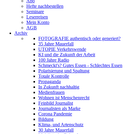
Abo
Hefte nachbestellen
Seminare
Leserreisen
Mein Konto
AGB
Archiv
FOTOGRAFIE authentisch oder generiert?
35 Jahre Mauerfall
UTOPIE Verkehrswende
KI und die Zukunft der Arbeit
100 Jahre Radio
Schmeckt's? Gutes Essen - Schlechtes Essen
Polarisierung und Spaltung
Totale Kontrolle
Propaganda
In Zukunft nachhaltig
Medienfrauen
Wohnen ist Menschenrecht
Feinbild Journalist
Journalisten als Marke
Corona Pandemie
Bildung
Klima- und Artenschutz
30 Jahre Mauerfall