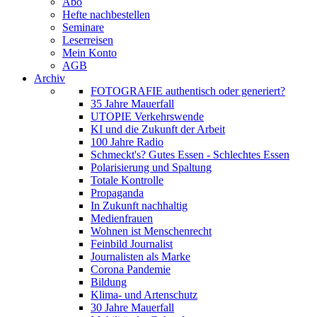
Abo
Hefte nachbestellen
Seminare
Leserreisen
Mein Konto
AGB
Archiv
FOTOGRAFIE authentisch oder generiert?
35 Jahre Mauerfall
UTOPIE Verkehrswende
KI und die Zukunft der Arbeit
100 Jahre Radio
Schmeckt's? Gutes Essen - Schlechtes Essen
Polarisierung und Spaltung
Totale Kontrolle
Propaganda
In Zukunft nachhaltig
Medienfrauen
Wohnen ist Menschenrecht
Feinbild Journalist
Journalisten als Marke
Corona Pandemie
Bildung
Klima- und Artenschutz
30 Jahre Mauerfall