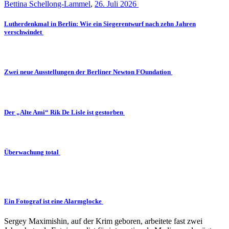
Bettina Schellong-Lammel
,
26. Juli 2026
Lutherdenkmal in Berlin: Wie ein Siegerentwurf nach zehn Jahren
verschwindet
Zwei neue Ausstellungen der Berliner Newton FOundation
Der „Alte Ami“ Rik De Lisle ist gestorben
Überwachung total
Ein Fotograf ist eine Alarmglocke
Sergey Maximishin, auf der Krim geboren, arbeitete fast zwei