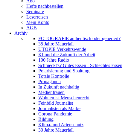
Abo
Hefte nachbestellen
Seminare
Leserreisen
Mein Konto
AGB
Archiv
FOTOGRAFIE authentisch oder generiert?
35 Jahre Mauerfall
UTOPIE Verkehrswende
KI und die Zukunft der Arbeit
100 Jahre Radio
Schmeckt's? Gutes Essen - Schlechtes Essen
Polarisierung und Spaltung
Totale Kontrolle
Propaganda
In Zukunft nachhaltig
Medienfrauen
Wohnen ist Menschenrecht
Feinbild Journalist
Journalisten als Marke
Corona Pandemie
Bildung
Klima- und Artenschutz
30 Jahre Mauerfall