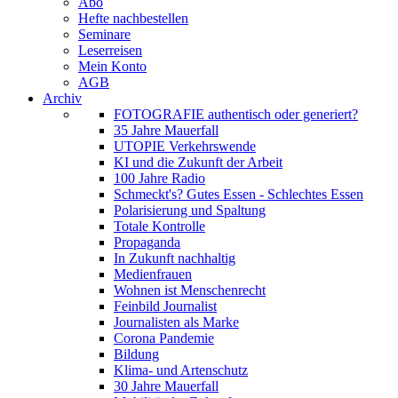
Abo
Hefte nachbestellen
Seminare
Leserreisen
Mein Konto
AGB
Archiv
FOTOGRAFIE authentisch oder generiert?
35 Jahre Mauerfall
UTOPIE Verkehrswende
KI und die Zukunft der Arbeit
100 Jahre Radio
Schmeckt's? Gutes Essen - Schlechtes Essen
Polarisierung und Spaltung
Totale Kontrolle
Propaganda
In Zukunft nachhaltig
Medienfrauen
Wohnen ist Menschenrecht
Feinbild Journalist
Journalisten als Marke
Corona Pandemie
Bildung
Klima- und Artenschutz
30 Jahre Mauerfall