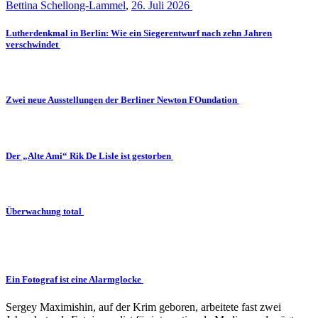
Bettina Schellong-Lammel
,
26. Juli 2026
Lutherdenkmal in Berlin: Wie ein Siegerentwurf nach zehn Jahren
verschwindet
Zwei neue Ausstellungen der Berliner Newton FOundation
Der „Alte Ami“ Rik De Lisle ist gestorben
Überwachung total
Ein Fotograf ist eine Alarmglocke
Sergey Maximishin, auf der Krim geboren, arbeitete fast zwei