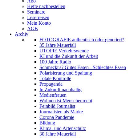
Abo
Hefte nachbestellen
Seminare
Leserreisen
Mein Konto
AGB
Archiv
FOTOGRAFIE authentisch oder generiert?
35 Jahre Mauerfall
UTOPIE Verkehrswende
KI und die Zukunft der Arbeit
100 Jahre Radio
Schmeckt's? Gutes Essen - Schlechtes Essen
Polarisierung und Spaltung
Totale Kontrolle
Propaganda
In Zukunft nachhaltig
Medienfrauen
Wohnen ist Menschenrecht
Feinbild Journalist
Journalisten als Marke
Corona Pandemie
Bildung
Klima- und Artenschutz
30 Jahre Mauerfall