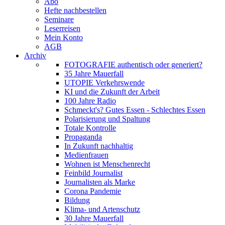
Abo
Hefte nachbestellen
Seminare
Leserreisen
Mein Konto
AGB
Archiv
FOTOGRAFIE authentisch oder generiert?
35 Jahre Mauerfall
UTOPIE Verkehrswende
KI und die Zukunft der Arbeit
100 Jahre Radio
Schmeckt's? Gutes Essen - Schlechtes Essen
Polarisierung und Spaltung
Totale Kontrolle
Propaganda
In Zukunft nachhaltig
Medienfrauen
Wohnen ist Menschenrecht
Feinbild Journalist
Journalisten als Marke
Corona Pandemie
Bildung
Klima- und Artenschutz
30 Jahre Mauerfall