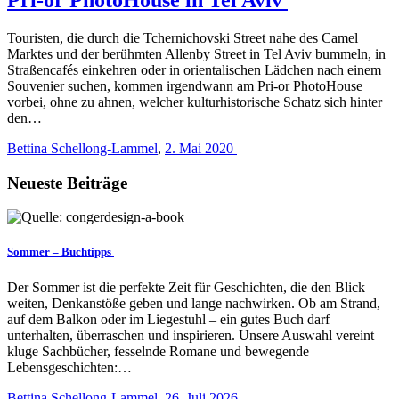
Touristen, die durch die Tchernichovski Street nahe des Camel
Marktes und der berühmten Allenby Street in Tel Aviv bummeln, in
Straßencafés einkehren oder in orientalischen Lädchen nach einem
Souvenier suchen, kommen irgendwann am Pri-or PhotoHouse
vorbei, ohne zu ahnen, welcher kulturhistorische Schatz sich hinter
den…
Bettina Schellong-Lammel
,
2. Mai 2020
Neueste Beiträge
Sommer – Buchtipps
Der Sommer ist die perfekte Zeit für Geschichten, die den Blick
weiten, Denkanstöße geben und lange nachwirken. Ob am Strand,
auf dem Balkon oder im Liegestuhl – ein gutes Buch darf
unterhalten, überraschen und inspirieren. Unsere Auswahl vereint
kluge Sachbücher, fesselnde Romane und bewegende
Lebensgeschichten:…
Bettina Schellong-Lammel
,
26. Juli 2026