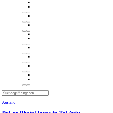
Ausland
Pri-or PhotoHouse in Tel Aviv