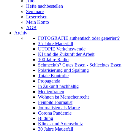
Abo
Hefte nachbestellen
Seminare
Leserreisen
Mein Konto
AGB
Archiv
FOTOGRAFIE authentisch oder generiert?
35 Jahre Mauerfall
UTOPIE Verkehrswende
KI und die Zukunft der Arbeit
100 Jahre Radio
Schmeckt's? Gutes Essen - Schlechtes Essen
Polarisierung und Spaltung
Totale Kontrolle
Propaganda
In Zukunft nachhaltig
Medienfrauen
Wohnen ist Menschenrecht
Feinbild Journalist
Journalisten als Marke
Corona Pandemie
Bildung
Klima- und Artenschutz
30 Jahre Mauerfall