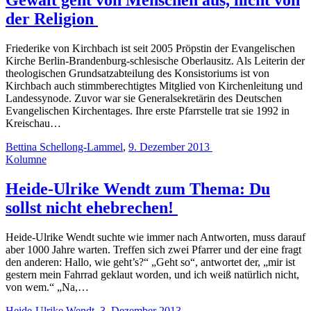
der Religion
Friederike von Kirchbach ist seit 2005 Pröpstin der Evangelischen
Kirche Berlin-Brandenburg-schlesische Oberlausitz. Als Leiterin der
theologischen Grundsatzabteilung des Konsistoriums ist von
Kirchbach auch stimmberechtigtes Mitglied von Kirchenleitung und
Landessynode. Zuvor war sie Generalsekretärin des Deutschen
Evangelischen Kirchentages. Ihre erste Pfarrstelle trat sie 1992 in
Kreischau…
Bettina Schellong-Lammel
,
9. Dezember 2013
Kolumne
Heide-Ulrike Wendt zum Thema: Du
sollst nicht ehebrechen!
Heide-Ulrike Wendt suchte wie immer nach Antworten, muss darauf
aber 1000 Jahre warten. Treffen sich zwei Pfarrer und der eine fragt
den anderen: Hallo, wie geht’s?“ „Geht so“, antwortet der, „mir ist
gestern mein Fahrrad geklaut worden, und ich weiß natürlich nicht,
von wem.“ „Na,…
Heide-Ulrike Wendt
,
3. Dezember 2013