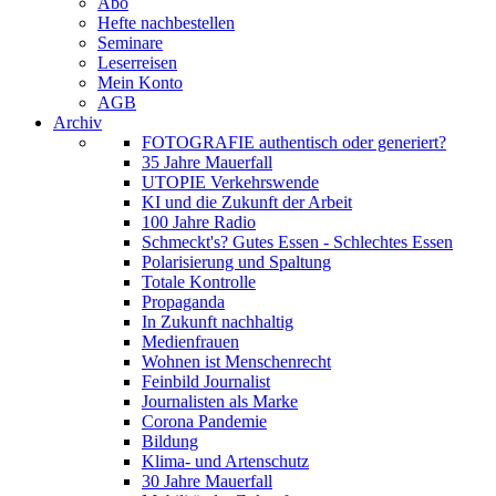
Abo
Hefte nachbestellen
Seminare
Leserreisen
Mein Konto
AGB
Archiv
FOTOGRAFIE authentisch oder generiert?
35 Jahre Mauerfall
UTOPIE Verkehrswende
KI und die Zukunft der Arbeit
100 Jahre Radio
Schmeckt's? Gutes Essen - Schlechtes Essen
Polarisierung und Spaltung
Totale Kontrolle
Propaganda
In Zukunft nachhaltig
Medienfrauen
Wohnen ist Menschenrecht
Feinbild Journalist
Journalisten als Marke
Corona Pandemie
Bildung
Klima- und Artenschutz
30 Jahre Mauerfall