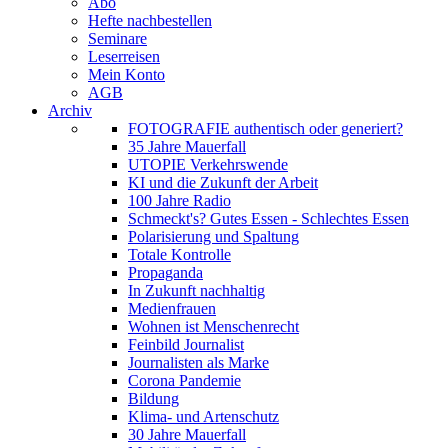
Abo
Hefte nachbestellen
Seminare
Leserreisen
Mein Konto
AGB
Archiv
FOTOGRAFIE authentisch oder generiert?
35 Jahre Mauerfall
UTOPIE Verkehrswende
KI und die Zukunft der Arbeit
100 Jahre Radio
Schmeckt's? Gutes Essen - Schlechtes Essen
Polarisierung und Spaltung
Totale Kontrolle
Propaganda
In Zukunft nachhaltig
Medienfrauen
Wohnen ist Menschenrecht
Feinbild Journalist
Journalisten als Marke
Corona Pandemie
Bildung
Klima- und Artenschutz
30 Jahre Mauerfall