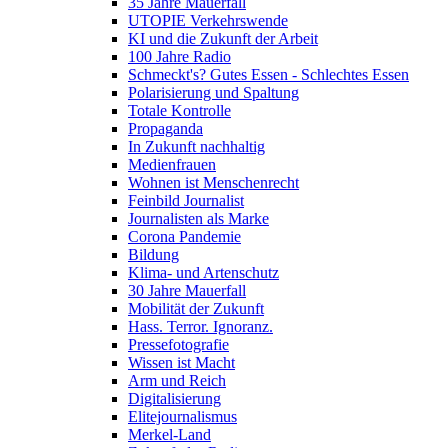
35 Jahre Mauerfall
UTOPIE Verkehrswende
KI und die Zukunft der Arbeit
100 Jahre Radio
Schmeckt's? Gutes Essen - Schlechtes Essen
Polarisierung und Spaltung
Totale Kontrolle
Propaganda
In Zukunft nachhaltig
Medienfrauen
Wohnen ist Menschenrecht
Feinbild Journalist
Journalisten als Marke
Corona Pandemie
Bildung
Klima- und Artenschutz
30 Jahre Mauerfall
Mobilität der Zukunft
Hass. Terror. Ignoranz.
Pressefotografie
Wissen ist Macht
Arm und Reich
Digitalisierung
Elitejournalismus
Merkel-Land