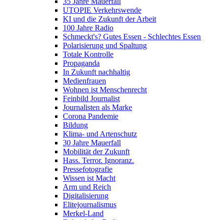
35 Jahre Mauerfall
UTOPIE Verkehrswende
KI und die Zukunft der Arbeit
100 Jahre Radio
Schmeckt's? Gutes Essen - Schlechtes Essen
Polarisierung und Spaltung
Totale Kontrolle
Propaganda
In Zukunft nachhaltig
Medienfrauen
Wohnen ist Menschenrecht
Feinbild Journalist
Journalisten als Marke
Corona Pandemie
Bildung
Klima- und Artenschutz
30 Jahre Mauerfall
Mobilität der Zukunft
Hass. Terror. Ignoranz.
Pressefotografie
Wissen ist Macht
Arm und Reich
Digitalisierung
Elitejournalismus
Merkel-Land