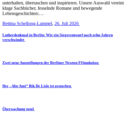
unterhalten, überraschen und inspirieren. Unsere Auswahl vereint
kluge Sachbücher, fesselnde Romane und bewegende
Lebensgeschichten:…
Bettina Schellong-Lammel
,
26. Juli 2026
Lutherdenkmal in Berlin: Wie ein Siegerentwurf nach zehn Jahren
verschwindet
Zwei neue Ausstellungen der Berliner Newton FOundation
Der „Alte Ami“ Rik De Lisle ist gestorben
Überwachung total