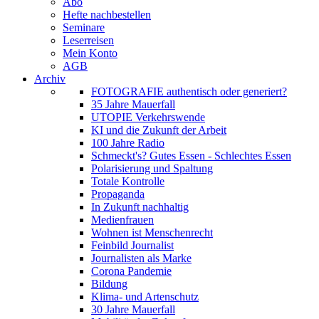
Abo
Hefte nachbestellen
Seminare
Leserreisen
Mein Konto
AGB
Archiv
FOTOGRAFIE authentisch oder generiert?
35 Jahre Mauerfall
UTOPIE Verkehrswende
KI und die Zukunft der Arbeit
100 Jahre Radio
Schmeckt's? Gutes Essen - Schlechtes Essen
Polarisierung und Spaltung
Totale Kontrolle
Propaganda
In Zukunft nachhaltig
Medienfrauen
Wohnen ist Menschenrecht
Feinbild Journalist
Journalisten als Marke
Corona Pandemie
Bildung
Klima- und Artenschutz
30 Jahre Mauerfall