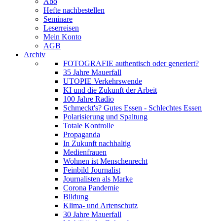
Abo
Hefte nachbestellen
Seminare
Leserreisen
Mein Konto
AGB
Archiv
FOTOGRAFIE authentisch oder generiert?
35 Jahre Mauerfall
UTOPIE Verkehrswende
KI und die Zukunft der Arbeit
100 Jahre Radio
Schmeckt's? Gutes Essen - Schlechtes Essen
Polarisierung und Spaltung
Totale Kontrolle
Propaganda
In Zukunft nachhaltig
Medienfrauen
Wohnen ist Menschenrecht
Feinbild Journalist
Journalisten als Marke
Corona Pandemie
Bildung
Klima- und Artenschutz
30 Jahre Mauerfall