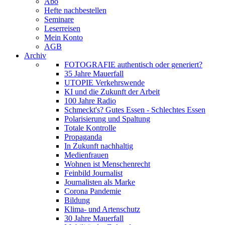
Abo
Hefte nachbestellen
Seminare
Leserreisen
Mein Konto
AGB
Archiv
FOTOGRAFIE authentisch oder generiert?
35 Jahre Mauerfall
UTOPIE Verkehrswende
KI und die Zukunft der Arbeit
100 Jahre Radio
Schmeckt's? Gutes Essen - Schlechtes Essen
Polarisierung und Spaltung
Totale Kontrolle
Propaganda
In Zukunft nachhaltig
Medienfrauen
Wohnen ist Menschenrecht
Feinbild Journalist
Journalisten als Marke
Corona Pandemie
Bildung
Klima- und Artenschutz
30 Jahre Mauerfall