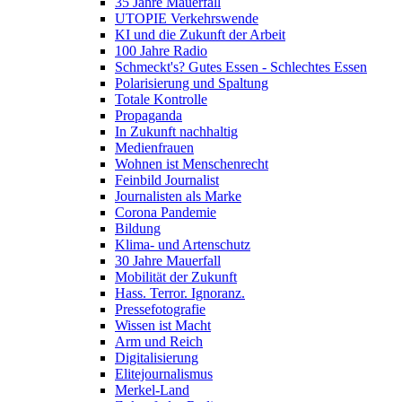
35 Jahre Mauerfall
UTOPIE Verkehrswende
KI und die Zukunft der Arbeit
100 Jahre Radio
Schmeckt's? Gutes Essen - Schlechtes Essen
Polarisierung und Spaltung
Totale Kontrolle
Propaganda
In Zukunft nachhaltig
Medienfrauen
Wohnen ist Menschenrecht
Feinbild Journalist
Journalisten als Marke
Corona Pandemie
Bildung
Klima- und Artenschutz
30 Jahre Mauerfall
Mobilität der Zukunft
Hass. Terror. Ignoranz.
Pressefotografie
Wissen ist Macht
Arm und Reich
Digitalisierung
Elitejournalismus
Merkel-Land