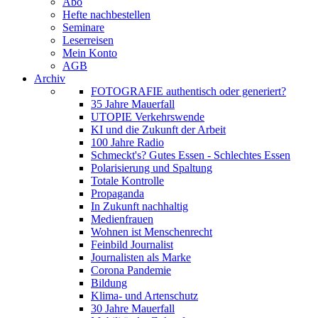
Abo
Hefte nachbestellen
Seminare
Leserreisen
Mein Konto
AGB
Archiv
FOTOGRAFIE authentisch oder generiert?
35 Jahre Mauerfall
UTOPIE Verkehrswende
KI und die Zukunft der Arbeit
100 Jahre Radio
Schmeckt's? Gutes Essen - Schlechtes Essen
Polarisierung und Spaltung
Totale Kontrolle
Propaganda
In Zukunft nachhaltig
Medienfrauen
Wohnen ist Menschenrecht
Feinbild Journalist
Journalisten als Marke
Corona Pandemie
Bildung
Klima- und Artenschutz
30 Jahre Mauerfall