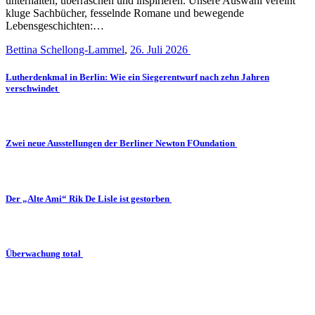
unterhalten, überraschen und inspirieren. Unsere Auswahl vereint
kluge Sachbücher, fesselnde Romane und bewegende
Lebensgeschichten:…
Bettina Schellong-Lammel
,
26. Juli 2026
Lutherdenkmal in Berlin: Wie ein Siegerentwurf nach zehn Jahren
verschwindet
Zwei neue Ausstellungen der Berliner Newton FOundation
Der „Alte Ami“ Rik De Lisle ist gestorben
Überwachung total