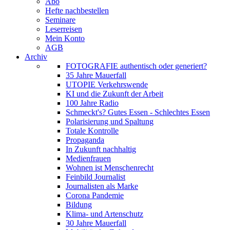
Abo
Hefte nachbestellen
Seminare
Leserreisen
Mein Konto
AGB
Archiv
FOTOGRAFIE authentisch oder generiert?
35 Jahre Mauerfall
UTOPIE Verkehrswende
KI und die Zukunft der Arbeit
100 Jahre Radio
Schmeckt's? Gutes Essen - Schlechtes Essen
Polarisierung und Spaltung
Totale Kontrolle
Propaganda
In Zukunft nachhaltig
Medienfrauen
Wohnen ist Menschenrecht
Feinbild Journalist
Journalisten als Marke
Corona Pandemie
Bildung
Klima- und Artenschutz
30 Jahre Mauerfall