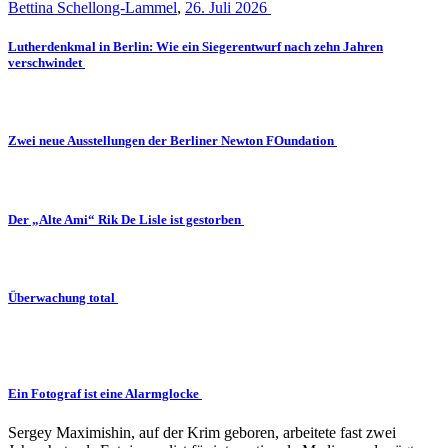
Bettina Schellong-Lammel
,
26. Juli 2026
Lutherdenkmal in Berlin: Wie ein Siegerentwurf nach zehn Jahren
verschwindet
Zwei neue Ausstellungen der Berliner Newton FOundation
Der „Alte Ami“ Rik De Lisle ist gestorben
Überwachung total
Ein Fotograf ist eine Alarmglocke
Sergey Maximishin, auf der Krim geboren, arbeitete fast zwei