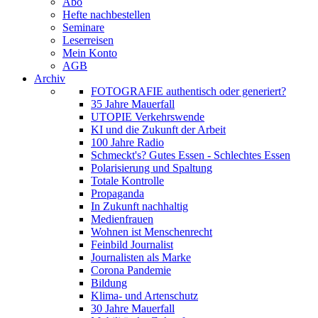
Abo
Hefte nachbestellen
Seminare
Leserreisen
Mein Konto
AGB
Archiv
FOTOGRAFIE authentisch oder generiert?
35 Jahre Mauerfall
UTOPIE Verkehrswende
KI und die Zukunft der Arbeit
100 Jahre Radio
Schmeckt's? Gutes Essen - Schlechtes Essen
Polarisierung und Spaltung
Totale Kontrolle
Propaganda
In Zukunft nachhaltig
Medienfrauen
Wohnen ist Menschenrecht
Feinbild Journalist
Journalisten als Marke
Corona Pandemie
Bildung
Klima- und Artenschutz
30 Jahre Mauerfall