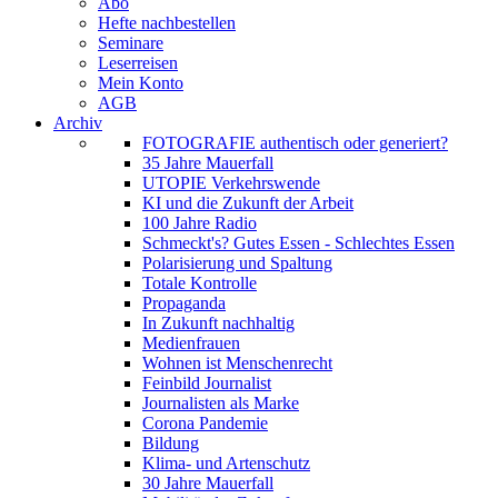
Abo
Hefte nachbestellen
Seminare
Leserreisen
Mein Konto
AGB
Archiv
FOTOGRAFIE authentisch oder generiert?
35 Jahre Mauerfall
UTOPIE Verkehrswende
KI und die Zukunft der Arbeit
100 Jahre Radio
Schmeckt's? Gutes Essen - Schlechtes Essen
Polarisierung und Spaltung
Totale Kontrolle
Propaganda
In Zukunft nachhaltig
Medienfrauen
Wohnen ist Menschenrecht
Feinbild Journalist
Journalisten als Marke
Corona Pandemie
Bildung
Klima- und Artenschutz
30 Jahre Mauerfall